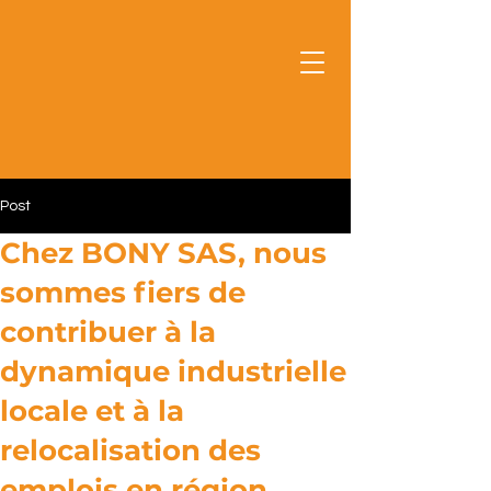
Post
Chez BONY SAS, nous
sommes fiers de
contribuer à la
dynamique industrielle
locale et à la
relocalisation des
emplois en région