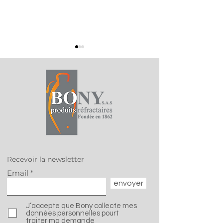
Success Story R&D : 10
🚀 C’est parti
ans de co-
pour ceramite
développement avec
Veolia | Hazardous
Recevoir la newsletter
Waste Europe
Email
envoyer
J’accepte que Bony collecte mes
données personnelles pourt
traiter ma demande