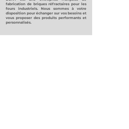
fabrication de briques réfractaires pour les
fours industriels. Nous sommes à votre
disposition pour échanger sur vos besoins et
vous proposer des produits performants et
personnalisés.
Contactez-nous
Accueil
+33 4 77 32 07 37
Commercial
+33 4 77 32 99 23
Mail
contact@bony-sas.com
Social
LinkedIn
Addresse
53 boulevard Fauriat
42000 Saint-Etienne France
Liens Utiles