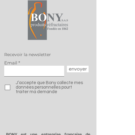
La Supply Chain, un
Salon Glasstec
levier stratégique
Le Salon Lead
pour les entreprises
Mondial de l'I
du Verre
Recevoir la newsletter
Email
envoyer
J’accepte que Bony collecte mes
données personnelles pourt
traiter ma demande
BONY est une entreprise française de