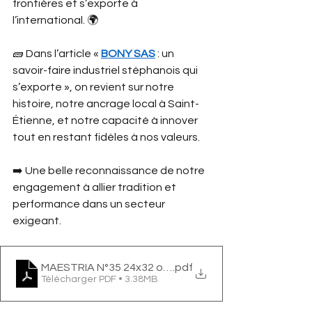
frontières et s’exporte à 
l’international. 🌍
🧱 Dans l’article « 
BONY SAS
 : un 
savoir-faire industriel stéphanois qui 
s’exporte », on revient sur notre 
histoire, notre ancrage local à Saint-
Étienne, et notre capacité à innover 
tout en restant fidèles à nos valeurs.
➡️ Une belle reconnaissance de notre 
engagement à allier tradition et 
performance dans un secteur 
exigeant.
MAESTRIA N°35 24x32 ok HD-15
.pdf
Télécharger PDF • 3.38MB