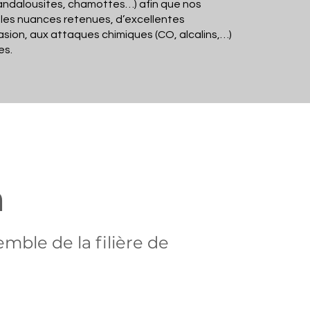
, andalousites, chamottes…) afin que nos
 les nuances retenues, d’excellentes
rasion, aux attaques chimiques (CO, alcalins,…)
es.
m
mble de la filière de