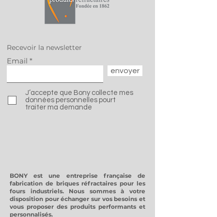
Chez BONY SAS, nous
Success Story
sommes fiers de
ans de co-
contribuer à la
développemen
dynamique
Veolia | Haza
Recevoir la newsletter
industrielle locale et à
Waste Europe
Email
la relocalisation des
envoyer
emplois en région
Auvergne-Rhône-
J’accepte que Bony collecte mes
Alpes.
données personnelles pourt
traiter ma demande
BONY est une entreprise française de
fabrication de briques réfractaires pour les
fours industriels. Nous sommes à votre
disposition pour échanger sur vos besoins et
vous proposer des produits performants et
personnalisés.