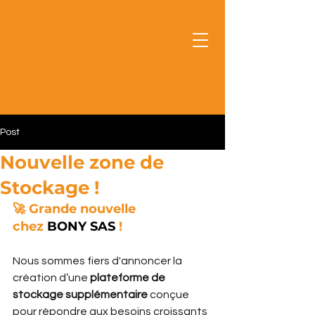
Post
Nouvelle zone de
Stockage !
🚀 Grande nouvelle 
chez 
BONY SAS
 !
Nous sommes fiers d'annoncer la 
création d’une 
plateforme de 
stockage supplémentaire 
conçue 
pour répondre aux besoins croissants 