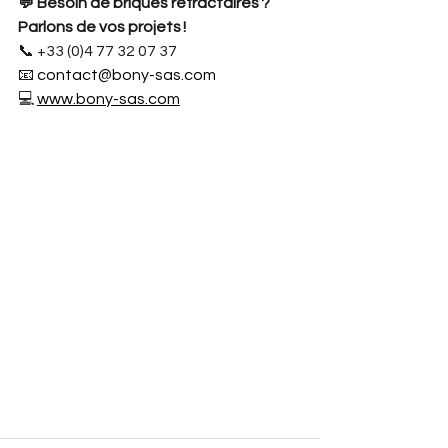
💬 Besoin de briques réfractaires ? 
Parlons de vos projets !
📞 +33 (0)4 77 32 07 37
📧 
contact@bony-sas.com
💻 
www.bony-sas.com