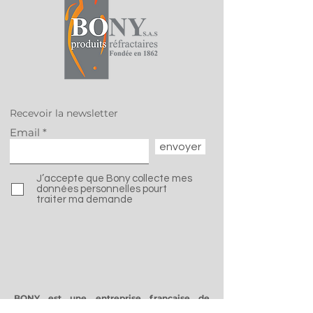
Chez BONY SAS, nous
Success Story
sommes fiers de
ans de co-
contribuer à la
développemen
dynamique
Veolia | Haza
Recevoir la newsletter
industrielle locale et à
Waste Europe
Email
la relocalisation des
envoyer
emplois en région
Auvergne-Rhône-
J’accepte que Bony collecte mes
Alpes.
données personnelles pourt
traiter ma demande
BONY est une entreprise française de
fabrication de briques réfractaires pour les